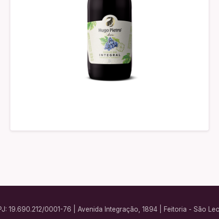
PJ: 19.690.212/0001-76 | Avenida Integração, 1894 | Feitoria - São L