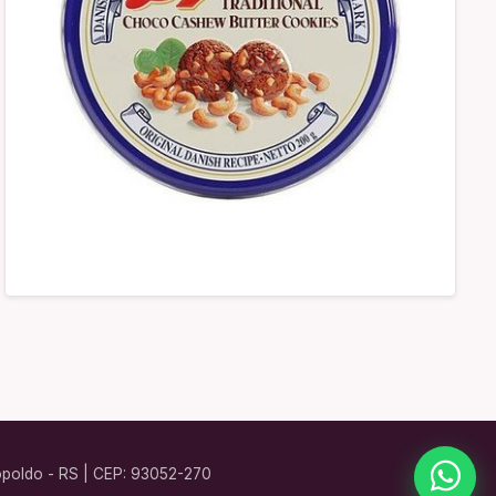
eopoldo - RS | CEP: 93052-270