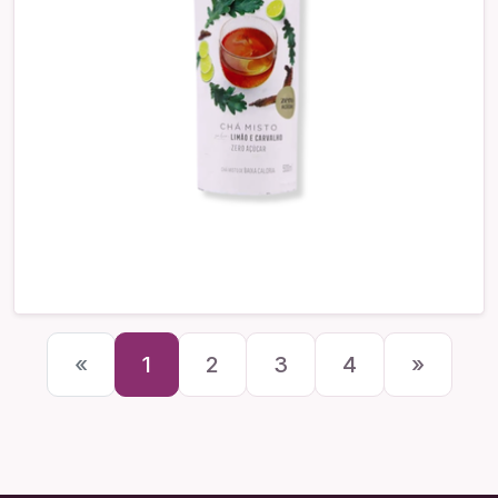
«
1
2
3
4
»