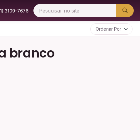
51) 3109-7676
ra branco