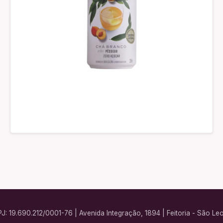
PJ: 19.690.212/0001-76 | Avenida Integração, 1894 | Feitoria - São L