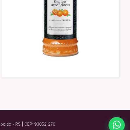
eopoldo - RS | CEP: 93052-270