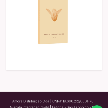
Amora Distribuição Ltda | CNPJ: 19.690.212/0001-76 |
Avenida Integração, 1894 | Feitoria - São Leopoldo - RS |