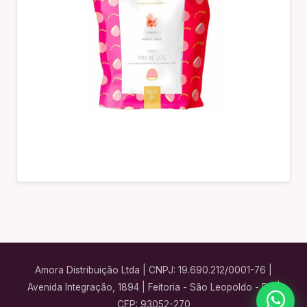
Amora Distribuição Ltda | CNPJ: 19.690.212/0001-76 |
Avenida Integração, 1894 | Feitoria - São Leopoldo - RS |
CEP: 93052-270