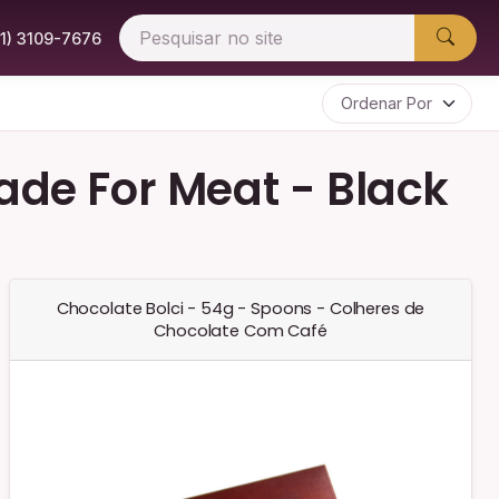
51) 3109-7676
de For Meat - Black
Chocolate Bolci - 54g - Spoons - Colheres de
Chocolate Com Café