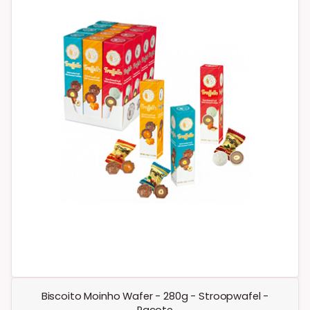
Biscoito Moinho Wafer - 280g - Stroopwafel -
Pacote